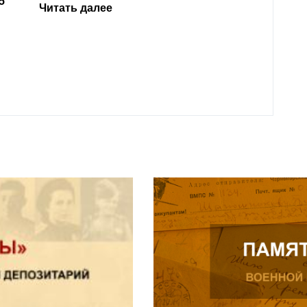
родит
года 
Нальч
Читат