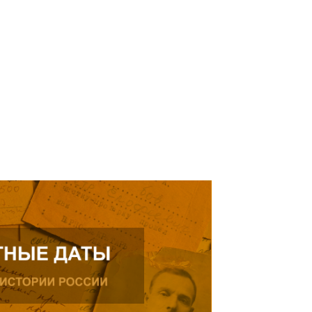
елей Тамерлана Урусова, 2015
Читать далее
рождения, проживающего в
ике.
ь далее