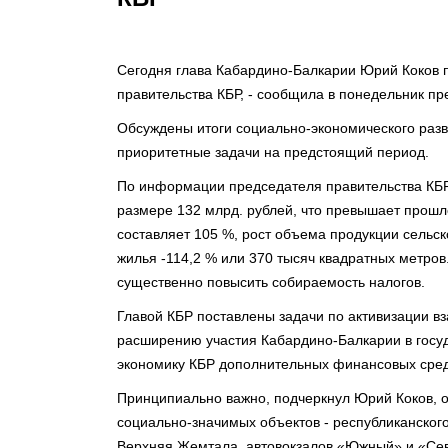
Сегодня глава Кабардино-Балкарии Юрий Коков 
правительства КБР, - сообщила в понедельник пр
Обсуждены итоги социально-экономического разв
приоритетные задачи на предстоящий период.
По информации председателя правительства КБР
размере 132 млрд. рублей, что превышает прошл
составляет 105 %, рост объема продукции сельско
жилья -114,2 % или 370 тысяч квадратных метров
существенно повысить собираемость налогов.
Главой КБР поставлены задачи по активизации в
расширению участия Кабардино-Балкарии в госу
экономику КБР дополнительных финансовых сред
Принципиально важно, подчеркнул Юрий Коков, о
социально-значимых объектов - республиканског
Верхняя Жемтала, автовокзалов «Южный» и «Севе