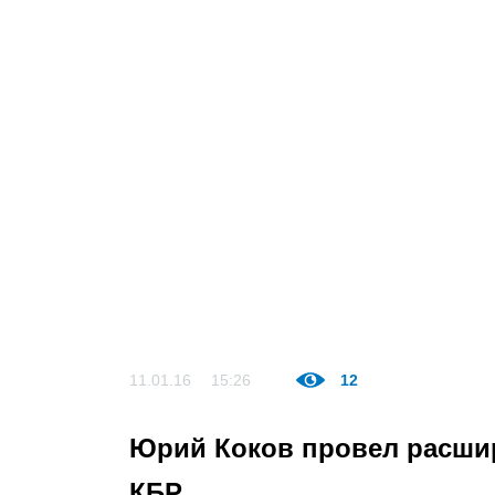
11.01.16
15:26
12
Юрий Коков провел расшир
КБР