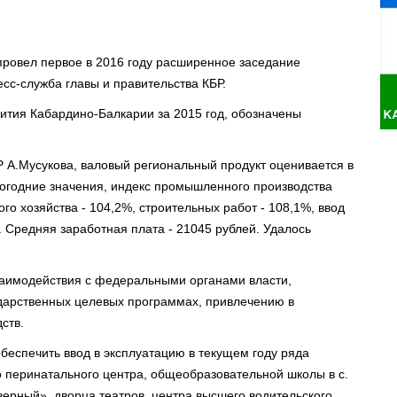
провел первое в 2016 году расширенное заседание
есс-служба главы и правительства КБР.
ития Кабардино-Балкарии за 2015 год, обозначены
 А.Мусукова, валовый региональный продукт оценивается в
огодние значения, индекс промышленного производства
го хозяйства - 104,2%, строительных работ - 108,1%, ввод
. Средняя заработная плата - 21045 рублей. Удалось
заимодействия с федеральными органами власти,
дарственных целевых программах, привлечению в
ств.
беспечить ввод в эксплуатацию в текущем году ряда
о перинатального центра, общеобразовательной школы в с.
рный», дворца театров, центра высшего водительского