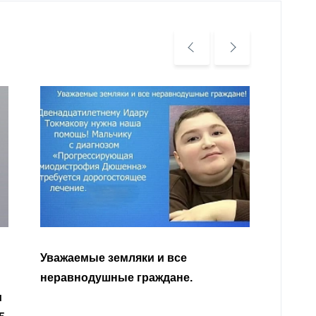
Уважа
Кабар
Читать далее
откли