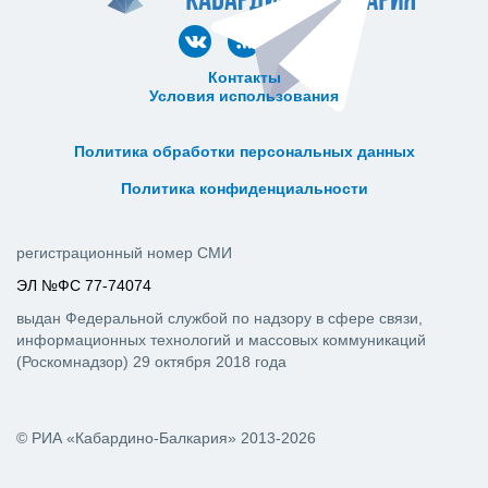
Контакты
Условия использования
ᅠ ᅠ ᅠ ᅠ ᅠ
ᅠ ᅠ ᅠ ᅠ ᅠ ᅠ ᅠ ᅠ ᅠ ᅠ
Политика обработки персональных данных
ᅠ ᅠ ᅠ ᅠ ᅠ ᅠ ᅠ ᅠ ᅠ ᅠ
Политика конфиденциальности
регистрационный номер СМИ
ЭЛ №ФС 77-74074
выдан Федеральной службой по надзору в сфере связи,
информационных технологий и массовых коммуникаций
(Роскомнадзор) 29 октября 2018 года
© РИА «Кабардино-Балкария» 2013-2026