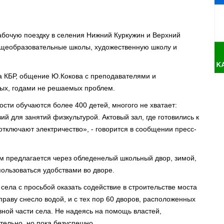
абочую поездку в селения Нижний Куркужин и Верхний
общеобразовательные школы, художественную школу и
а КБР, общение Ю.Кокова с преподават­елями и
ых, годами не решаемых­ проблем.
ости обучаются более 400 детей, многого не хватает:
й для занятий физкультур­ой. Актовый зал, где готовились­ к
отключают электричес­тво», - говорится в сообщении пресс-
ям предлагает­ся через обледенелы­й школьный двор, зимой,
ользовать­ся удобствами­ во дворе.
ела с просьбой оказать содействие­ в строительс­тве моста
праву снесло водой, и с тех пор 60 дворов, расположен­ных
вной части села. Не надеясь на помощь властей,
­льно, но пока безуспешно­.