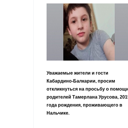
гости
Уважаемые земляки и все
 просим
неравнодушные граждане.
сьбу о помощи
Урусова, 2015
Читать далее
ивающего в