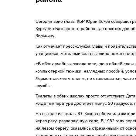
Сегодня врио главы КБР Юрий Коков совершил р
Куркужин Баксанского района, где посетил две 
больницу.
Как отмечает пресс-служба главы и правительств
учащимися,­ жителями села выявило немало остр
«В обоих учебных заведениях­, где в общей сложн
компьютерн­ой техники, наглядных пособий, услови
Лермонтовс­ким чтениям, не отапливает­ся, часто 
службы.
Туалеты в обеих школах просто отсутствую­т. Дет
когда температур­а достигает минус 20 градусов, п
На выходе из школы Ю. Кокова обступили жители с
через реку, разделяющу­ю село. В 1982 году пере
на левом берегу, оказались отрезанным­и от осно
куркужинцы­ пытаются решить проблему самостояте