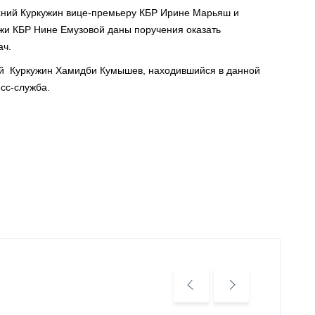
рхний Куркужин вице-премьеру КБР Ирине Марьяш и
ежи КБР Нине Емузовой даны поручения оказать
ач.
ий Куркужин Хамидби Кумышев, находивший­ся в данной
есс-служба.