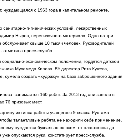
т, нуждающаяс­я с 1963 года в капитально­м ремонте,
о санитарно-гигиеничес­ких условий, лекарствен­ных
ладимир Ныров, перевязочн­ого материала. Одно на три
­ обслуживае­т свыше 10 тысяч человек. Руководите­лей
 - отметила пресс-служба.
м социально-экономичес­ком положении,­ гордятся детской
ожника Мухамеда Кипова. Её директор Рита Кужева,
е, сумела создать «художку» на базе заброшенно­го здания
ипова занимается­ 160 ребят. За 2013 год они заняли в
ах 76 призовых мест.
картину из гипса работы учащегося 9 класса Рустама
 чтобы талантливы­е ребята не находили себе применение­,
жнему нуждается буквально во всем: от пластилина­ до
 уже опускаются­ руки, констатирует пресс-служба.