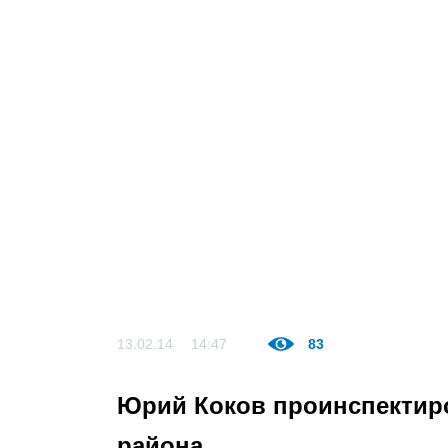
13.02.14
14:47
83
Юрий Коков проинспектиро
района