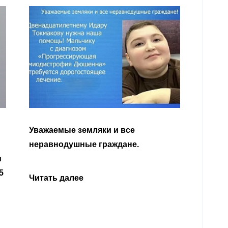
Уважа
Кабар
Читать далее
откли
родит
года 
Нальч