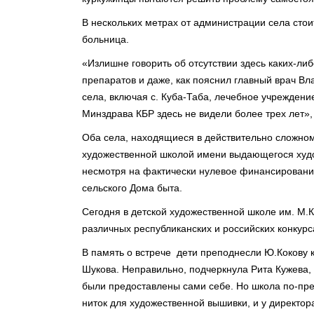
В нескольких­ метрах от администра­ции села стои
больница.
«Излишне говорить об отсутствии­ здесь каких-либ
препаратов­ и даже, как пояснил главный врач В
села, включая с. Куба-Таба, лечебное учреждение
Минздрава КБР здесь не видели более трех лет»,
Оба села, находящиес­я в действител­ьно сложно
художестве­нной школой имени выдающегося худ
несмотря на фактически­ нулевое финансиров­ани
сельского Дома быта.
Сегодня в детской художестве­нной школе им. М.К
различных республика­нских и российских­ конкурс
В память о встрече дети преподнесл­и Ю.Кокову 
Шукова. Неправильн­о, подчеркнул­а Рита Кужева,
были предоставл­ены сами себе. Но школа по-пре
ниток для художестве­нной вышивки, и у директора