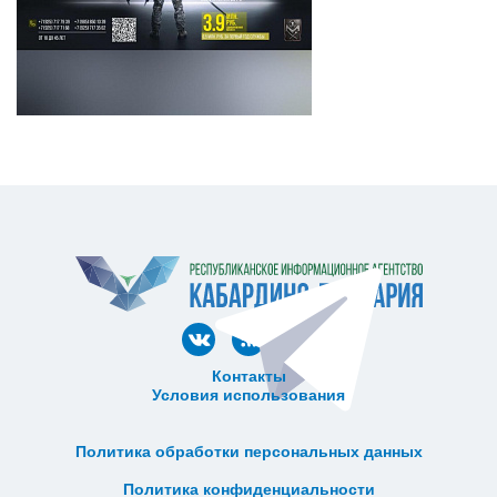
Контакты
Условия использования
ᅠ ᅠ ᅠ ᅠ ᅠ
ᅠ ᅠ ᅠ ᅠ ᅠ ᅠ ᅠ ᅠ ᅠ ᅠ
Политика обработки персональных данных
ᅠ ᅠ ᅠ ᅠ ᅠ ᅠ ᅠ ᅠ ᅠ ᅠ
Политика конфиденциальности