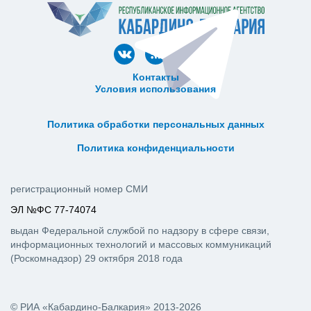
Контакты
Условия использования
ᅠ ᅠ ᅠ ᅠ ᅠ
ᅠ ᅠ ᅠ ᅠ ᅠ ᅠ ᅠ ᅠ ᅠ ᅠ
Политика обработки персональных данных
ᅠ ᅠ ᅠ ᅠ ᅠ ᅠ ᅠ ᅠ ᅠ ᅠ
Политика конфиденциальности
регистрационный номер СМИ
ЭЛ №ФС 77-74074
выдан Федеральной службой по надзору в сфере связи,
информационных технологий и массовых коммуникаций
(Роскомнадзор) 29 октября 2018 года
© РИА «Кабардино-Балкария» 2013-2026