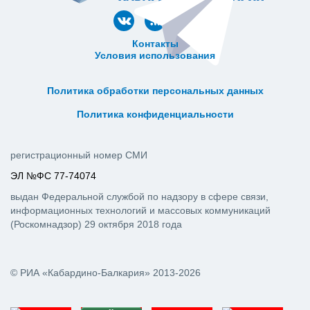
Контакты
Условия использования
ᅠ ᅠ ᅠ ᅠ ᅠ
ᅠ ᅠ ᅠ ᅠ ᅠ ᅠ ᅠ ᅠ ᅠ ᅠ
Политика обработки персональных данных
ᅠ ᅠ ᅠ ᅠ ᅠ ᅠ ᅠ ᅠ ᅠ ᅠ
Политика конфиденциальности
регистрационный номер СМИ
ЭЛ №ФС 77-74074
выдан Федеральной службой по надзору в сфере связи,
информационных технологий и массовых коммуникаций
(Роскомнадзор) 29 октября 2018 года
© РИА «Кабардино-Балкария» 2013-2026