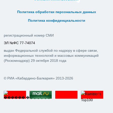
ᅠ ᅠ ᅠ ᅠ ᅠ
ᅠ ᅠ ᅠ ᅠ ᅠ ᅠ ᅠ ᅠ ᅠ ᅠ
Политика обработки персональных данных
ᅠ ᅠ ᅠ ᅠ ᅠ ᅠ ᅠ ᅠ ᅠ ᅠ
Политика конфиденциальности
регистрационный номер СМИ
ЭЛ №ФС 77-74074
выдан Федеральной службой по надзору в сфере связи,
информационных технологий и массовых коммуникаций
(Роскомнадзор) 29 октября 2018 года
© РИА «Кабардино-Балкария» 2013-2026