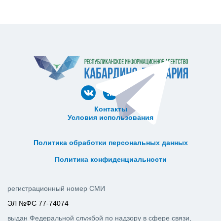
Контакты
Условия использования
ᅠ ᅠ ᅠ ᅠ ᅠ
ᅠ ᅠ ᅠ ᅠ ᅠ ᅠ ᅠ ᅠ ᅠ ᅠ
Политика обработки персональных данных
ᅠ ᅠ ᅠ ᅠ ᅠ ᅠ ᅠ ᅠ ᅠ ᅠ
Политика конфиденциальности
регистрационный номер СМИ
ЭЛ №ФС 77-74074
выдан Федеральной службой по надзору в сфере связи,