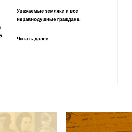
Уважа
Кабар
Читать далее
откли
родит
года 
Нальч
Читат