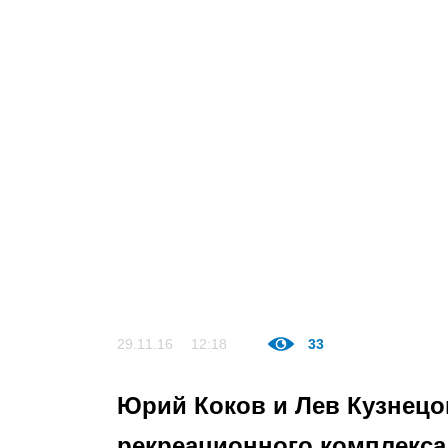
29.11.16
12:18
33
Юрий Коков и Лев Кузнецо
рекреационного комплекса