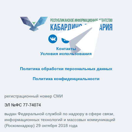
Контакты
Условия использования
ᅠ ᅠ ᅠ ᅠ ᅠ
ᅠ ᅠ ᅠ ᅠ ᅠ ᅠ ᅠ ᅠ ᅠ ᅠ
Политика обработки персональных данных
ᅠ ᅠ ᅠ ᅠ ᅠ ᅠ ᅠ ᅠ ᅠ ᅠ
Политика конфиденциальности
регистрационный номер СМИ
ЭЛ №ФС 77-74074
выдан Федеральной службой по надзору в сфере связи,
информационных технологий и массовых коммуникаций
(Роскомнадзор) 29 октября 2018 года