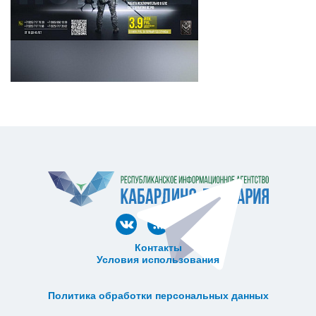
Контакты
Условия использования
ᅠ ᅠ ᅠ ᅠ ᅠ
ᅠ ᅠ ᅠ ᅠ ᅠ ᅠ ᅠ ᅠ ᅠ ᅠ
Политика обработки персональных данных
ᅠ ᅠ ᅠ ᅠ ᅠ ᅠ ᅠ ᅠ ᅠ ᅠ