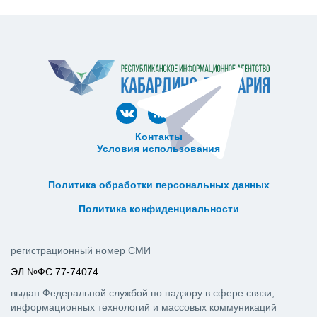
Контакты
Условия использования
ᅠ ᅠ ᅠ ᅠ ᅠ
ᅠ ᅠ ᅠ ᅠ ᅠ ᅠ ᅠ ᅠ ᅠ ᅠ
Политика обработки персональных данных
ᅠ ᅠ ᅠ ᅠ ᅠ ᅠ ᅠ ᅠ ᅠ ᅠ
Политика конфиденциальности
регистрационный номер СМИ
ЭЛ №ФС 77-74074
выдан Федеральной службой по надзору в сфере связи,
информационных технологий и массовых коммуникаций