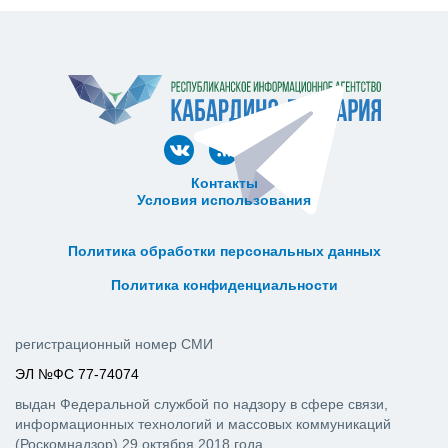
Контакты
Условия использования
ᅠ ᅠ ᅠ ᅠ ᅠ
ᅠ ᅠ ᅠ ᅠ ᅠ ᅠ ᅠ ᅠ ᅠ ᅠ
Политика обработки персональных данных
ᅠ ᅠ ᅠ ᅠ ᅠ ᅠ ᅠ ᅠ ᅠ ᅠ
Политика конфиденциальности
регистрационный номер СМИ
ЭЛ №ФС 77-74074
выдан Федеральной службой по надзору в сфере связи,
информационных технологий и массовых коммуникаций
(Роскомнадзор) 29 октября 2018 года