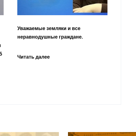
Уважа
Кабар
Читать далее
откли
родит
года 
Нальч
Читат