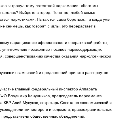
оков затронул тему латентной наркомании: «Кого мы
 школах? Выйдете в город. Понятно, любой семье
ться наркотиками. Пытаются сами бороться... и когда уже
е снимешь, как говорят, с иглы, это перерастает в
йшему наращиванию эффективности оперативной работы,
, уничтожению незаконных посевов наркосодержащих
ия, совершенствованию качества оказания наркологической
вучавших замечаний и предложений принято развернутое
 участие главный федеральный инспектор Аппарата
КФО Владимир Канунников, председатель парламента
а КБР Алий Мусуков, секретарь Совета по экономической и
уководители министерств и ведомств, правоохранительных
, представители общественных объединений.