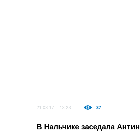
21.03.17
13:23
37
В Нальчике заседала Анти