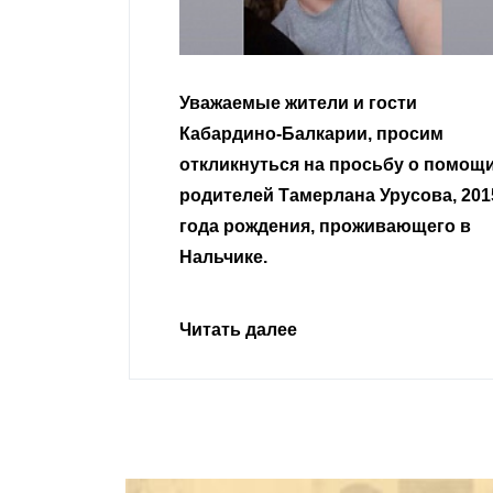
гости
Уважаемые земляки и все
 просим
неравнодушные граждане.
сьбу о помощи
Урусова, 2015
Читать далее
ивающего в