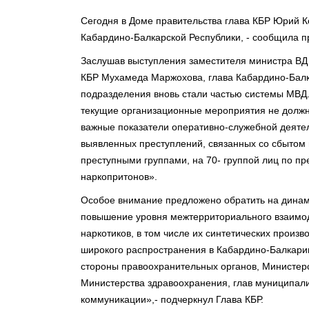
Сегодня в Доме правительства глава КБР Юрий К
Кабардино-Балкарской Республики, - сообщила пр
Заслушав выступления заместителя министра ВД
КБР Мухамеда Маржохова, глава Кабардино-Балк
подразделения вновь стали частью системы МВД
текущие организационные мероприятия не должн
важные показатели оперативно-служебной деятел
выявленных преступлений, связанных со сбытом 
преступными группами, на 70- группой лиц по п
наркопритонов».
Особое внимание предложено обратить на динам
повышение уровня межтерриториального взаимод
наркотиков, в том числе их синтетических произв
широкого распространения в Кабардино-Балкарии
стороны правоохранительных органов, Министерс
Министерства здравоохранения, глав муниципали
коммуникации»,- подчеркнул Глава КБР.