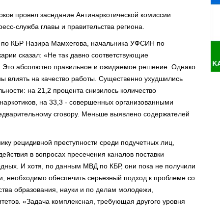
оков провел заседание Антинаркотической комиссии
есс-служба главы и правительства региона.
 по КБР Назира Мамхегова, начальника УФСИН по
арии сказал: «Не так давно соответствующие
. Это абсолютно правильное и ожидаемое решение. Однако
ы влиять на качество работы. Существенно ухудшились
ьности: на 21,2 процента снизилось количество
наркотиков, на 33,3 - совершенных организованными
редварительному сговору. Меньше выявлено содержателей
ику рецидивной преступности среди подучетных лиц,
ействия в вопросах пресечения каналов поставки
одных. И хотя, по данным МВД по КБР, они пока не получили
, необходимо обеспечить серьезный подход к проблеме со
тва образования, науки и по делам молодежи,
тетов. «Задача комплексная, требующая другого уровня