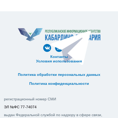
Контакты
Условия использования
ᅠ ᅠ ᅠ ᅠ ᅠ
ᅠ ᅠ ᅠ ᅠ ᅠ ᅠ ᅠ ᅠ ᅠ ᅠ
Политика обработки персональных данных
ᅠ ᅠ ᅠ ᅠ ᅠ ᅠ ᅠ ᅠ ᅠ ᅠ
Политика конфиденциальности
регистрационный номер СМИ
ЭЛ №ФС 77-74074
выдан Федеральной службой по надзору в сфере связи,