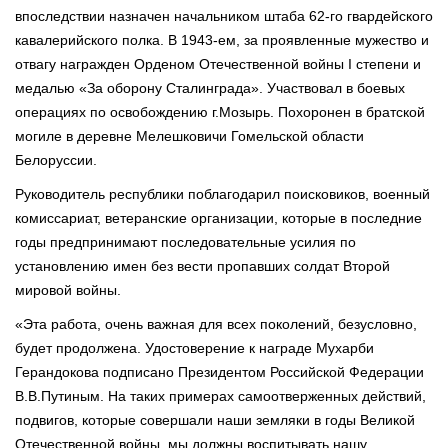
впоследствии назначен начальником штаба 62-го гвардейского
кавалерийского полка. В 1943-ем, за проявленные мужество и
отвагу награжден Орденом Отечественной войны I степени и
медалью «За оборону Сталинграда». Участвовал в боевых
операциях по освобождению г.Мозырь. Похоронен в братской
могиле в деревне Мелешковичи Гомельской области
Белоруссии.
Руководитель республики поблагодарил поисковиков, военный
комиссариат, ветеранские организации, которые в последние
годы предпринимают последовательные усилия по
установлению имен без вести пропавших солдат Второй
мировой войны.
«Эта работа, очень важная для всех поколений, безусловно,
будет продолжена. Удостоверение к награде Мухарби
Герандокова подписано Президентом Российской Федерации
В.В.Путиным. На таких примерах самоотверженных действий,
подвигов, которые совершали наши земляки в годы Великой
Отечественной войны, мы должны воспитывать нашу