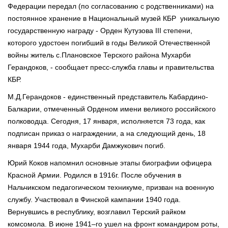
Федерации передал (по согласованию с родственниками) на
постоянное хранение в Национальный музей КБР уникальную
государственную награду - Орден Кутузова III степени,
которого удостоен погибший в годы Великой Отечественной
войны житель с.Плановское Терского района Мухарби
Герандоков, - сообщает пресс-служба главы и правительства
КБР.
М.Д.Герандоков - единственный представитель Кабардино-
Балкарии, отмеченный Орденом имени великого российского
полководца. Сегодня, 17 января, исполняется 73 года, как
подписан приказ о награждении, а на следующий день, 18
января 1944 года, Мухарби Дамжукович погиб.
Юрий Коков напомнил основные этапы биографии офицера
Красной Армии. Родился в 1916г. После обучения в
Нальчикском педагогическом техникуме, призван на военную
службу. Участвовал в Финской кампании 1940 года.
Вернувшись в республику, возглавил Терский райком
комсомола. В июне 1941–го ушел на фронт командиром роты,