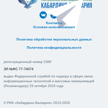
Контакты
Условия использования
ᅠ ᅠ ᅠ ᅠ ᅠ
ᅠ ᅠ ᅠ ᅠ ᅠ ᅠ ᅠ ᅠ ᅠ ᅠ
Политика обработки персональных данных
ᅠ ᅠ ᅠ ᅠ ᅠ ᅠ ᅠ ᅠ ᅠ ᅠ
Политика конфиденциальности
регистрационный номер СМИ
ЭЛ №ФС 77-74074
выдан Федеральной службой по надзору в сфере связи,
информационных технологий и массовых коммуникаций
(Роскомнадзор) 29 октября 2018 года
© РИА «Кабардино-Балкария» 2013-2026