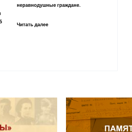
Кабар
Читать далее
откли
родит
года 
Нальч
Читат