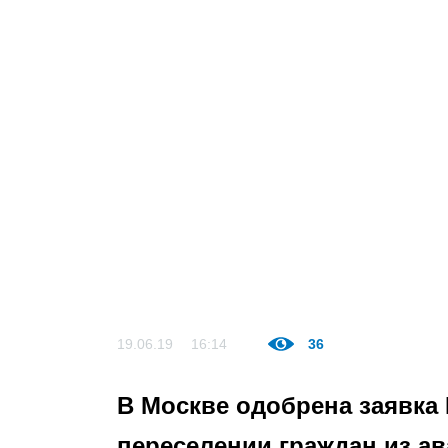
19.06.19
16:14
36
В Москве одобрена заявка
переселении граждан из а