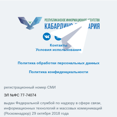
Контакты
Условия использования
ᅠ ᅠ ᅠ ᅠ ᅠ
ᅠ ᅠ ᅠ ᅠ ᅠ ᅠ ᅠ ᅠ ᅠ ᅠ
Политика обработки персональных данных
ᅠ ᅠ ᅠ ᅠ ᅠ ᅠ ᅠ ᅠ ᅠ ᅠ
Политика конфиденциальности
регистрационный номер СМИ
ЭЛ №ФС 77-74074
выдан Федеральной службой по надзору в сфере связи,
информационных технологий и массовых коммуникаций
(Роскомнадзор) 29 октября 2018 года