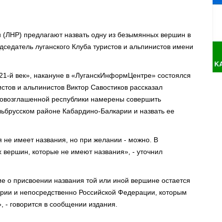
 (ЛНР) предлагают назвать одну из безымянных вершин в
дседатель луганского Клуба туристов и альпинистов имени
21-й век», накануне в «ЛуганскИнформЦентре» состоялся
стов и альпинистов Виктор Савостиков рассказал
ровозглашенной республики намерены совершить
ьбрусском районе Кабардино-Балкарии и назвать ее
я не имеет названия, но при желании - можно. В
х вершин, которые не имеют названия», - уточнил
ие о присвоении названия той или иной вершине остается
рии и непосредственно Российской Федерации, которым
, - говорится в сообщении издания.