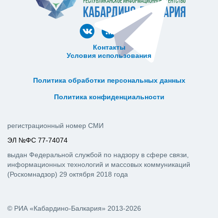
Контакты
Условия использования
ᅠ ᅠ ᅠ ᅠ ᅠ
ᅠ ᅠ ᅠ ᅠ ᅠ ᅠ ᅠ ᅠ ᅠ ᅠ
Политика обработки персональных данных
ᅠ ᅠ ᅠ ᅠ ᅠ ᅠ ᅠ ᅠ ᅠ ᅠ
Политика конфиденциальности
регистрационный номер СМИ
ЭЛ №ФС 77-74074
выдан Федеральной службой по надзору в сфере связи,
информационных технологий и массовых коммуникаций
(Роскомнадзор) 29 октября 2018 года
© РИА «Кабардино-Балкария» 2013-2026