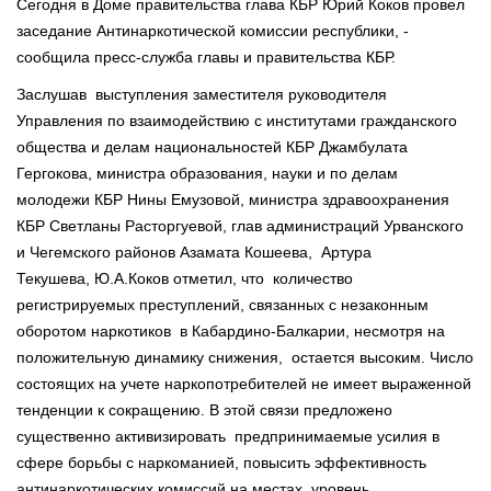
Сегодня в Доме правительства глава КБР Юрий Коков провел
заседание Антинаркотической комиссии республики, -
сообщила пресс-служба главы и правительства КБР.
Заслушав выступления заместителя руководителя
Управления по взаимодействию с институтами гражданского
общества и делам национальностей КБР Джамбулата
Гергокова, министра образования, науки и по делам
молодежи КБР Нины Емузовой, министра здравоохранения
КБР Светланы Расторгуевой, глав администраций Урванского
и Чегемского районов Азамата Кошеева, Артура
Текушева, Ю.А.Коков отметил, что количество
регистрируемых преступлений, связанных с незаконным
оборотом наркотиков в Кабардино-Балкарии, несмотря на
положительную динамику снижения, остается высоким. Число
состоящих на учете наркопотребителей не имеет выраженной
тенденции к сокращению. В этой связи предложено
существенно активизировать предпринимаемые усилия в
сфере борьбы с наркоманией, повысить эффективность
антинаркотических комиссий на местах, уровень