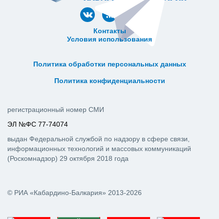
Контакты
Условия использования
ᅠ ᅠ ᅠ ᅠ ᅠ
ᅠ ᅠ ᅠ ᅠ ᅠ ᅠ ᅠ ᅠ ᅠ ᅠ
Политика обработки персональных данных
ᅠ ᅠ ᅠ ᅠ ᅠ ᅠ ᅠ ᅠ ᅠ ᅠ
Политика конфиденциальности
регистрационный номер СМИ
ЭЛ №ФС 77-74074
выдан Федеральной службой по надзору в сфере связи,
информационных технологий и массовых коммуникаций
(Роскомнадзор) 29 октября 2018 года
© РИА «Кабардино-Балкария» 2013-2026