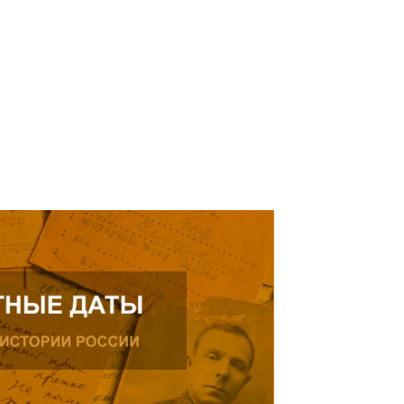
рождения, проживающего в
ике.
ь далее