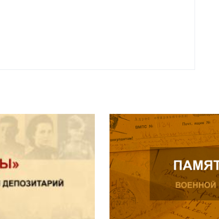
года 
Нальч
Читат