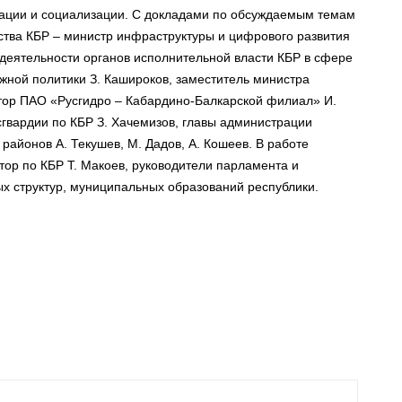
тации и социализации. С докладами по обсуждаемым темам
ства КБР – министр инфраструктуры и цифрового развития
 деятельности органов исполнительной власти КБР в сфере
ной политики З. Кашироков, заместитель министра
тор ПАО «Русгидро – Кабардино-Балкарской филиал» И.
сгвардии по КБР З. Хачемизов, главы администрации
районов А. Текушев, М. Дадов, А. Кошеев. В работе
ор по КБР Т. Макоев, руководители парламента и
ых структур, муниципальных образований республики.