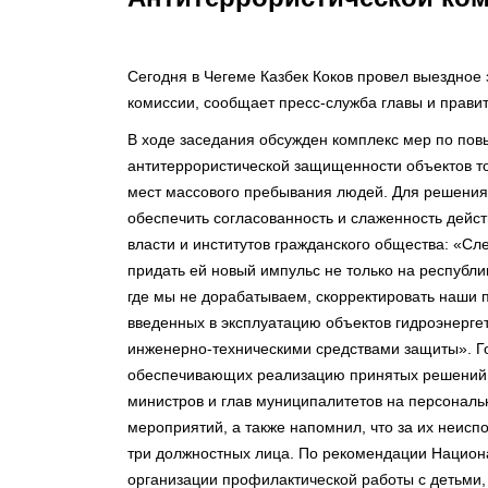
Сегодня в Чегеме Казбек Коков провел выездное
комиссии, сообщает пресс-служба главы и правит
В ходе заседания обсужден комплекс мер по по
антитеррористической защищенности объектов то
мест массового пребывания людей. Для решения 
обеспечить согласованность и слаженность дейс
власти и институтов гражданского общества: «Сл
придать ей новый импульс не только на республи
где мы не дорабатываем, скорректировать наши 
введенных в эксплуатацию объектов гидроэнерге
инженерно-техническими средствами защиты». Г
обеспечивающих реализацию принятых решений А
министров и глав муниципалитетов на персональ
мероприятий, а также напомнил, что за их неисп
три должностных лица. По рекомендации Национ
организации профилактической работы с детьми,