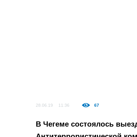
28.06.19
11:36
67
В Чегеме состоялось выез
Антитеррористической ко