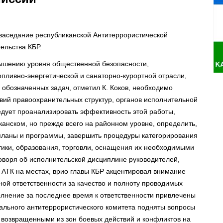
 заседание республиканской Антитеррористической
ельства КБР.
вышению уровня общественной безопасности,
пливно-энергетической и санаторно-курортной отрасли,
обозначенных задач, отметил К. Коков, необходимо
твий правоохранительных структур, органов исполнительной
едует проанализировать эффективность этой работы,
канском, но прежде всего на районном уровне, определить,
планы и программы, завершить процедуры категорирования
тики, образования, торговли, оснащения их необходимыми
оворя об исполнительской дисциплине руководителей,
ТК на местах, врио главы КБР акцентировал внимание
ной ответственности за качество и полноту проводимых
олнение за последнее время к ответственности привлечены
ального антитеррористического комитета подняты вопросы
 возвращенными из зон боевых действий и конфликтов на