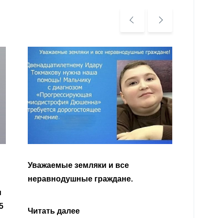
Уважа
Кабар
Читать далее
откли
родит