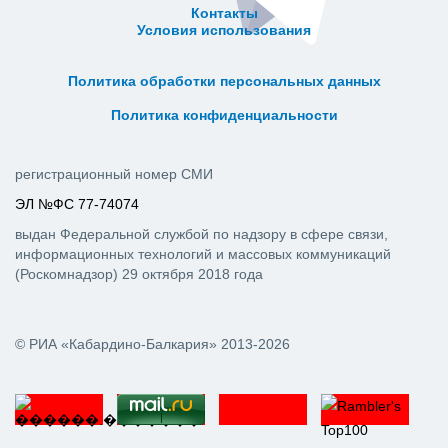
Контакты
Условия использования
ᅠ ᅠ ᅠ ᅠ ᅠ
ᅠ ᅠ ᅠ ᅠ ᅠ ᅠ ᅠ ᅠ ᅠ ᅠ
Политика обработки персональных данных
ᅠ ᅠ ᅠ ᅠ ᅠ ᅠ ᅠ ᅠ ᅠ ᅠ
Политика конфиденциальности
регистрационный номер СМИ
ЭЛ №ФС 77-74074
выдан Федеральной службой по надзору в сфере связи,
информационных технологий и массовых коммуникаций
(Роскомнадзор) 29 октября 2018 года
© РИА «Кабардино-Балкария» 2013-2026