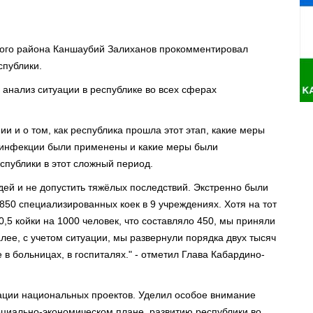
ного района Каншаубий Залиханов прокомментировал
спублики.
 анализ ситуации в республике во всех сферах
и и о том, как республика прошла этот этап, какие меры
 инфекции были применены и какие меры были
публики в этот сложный период.
дей и не допустить тяжёлых последствий. Экстренно были
50 специализированных коек в 9 учреждениях. Хотя на тот
 койки на 1000 человек, что составляло 450, мы приняли
алее, с учетом ситуации, мы развернули порядка двух тысяч
 в больницах, в госпиталях." - отметил Глава Кабардино-
зации национальных проектов. Уделил особое внимание
оциально-экономическом плане, развитию республики во