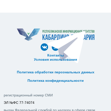
Контакты
Условия использования
ᅠ ᅠ ᅠ ᅠ ᅠ
ᅠ ᅠ ᅠ ᅠ ᅠ ᅠ ᅠ ᅠ ᅠ ᅠ
Политика обработки персональных данных
ᅠ ᅠ ᅠ ᅠ ᅠ ᅠ ᅠ ᅠ ᅠ ᅠ
Политика конфиденциальности
регистрационный номер СМИ
ЭЛ №ФС 77-74074
выдан Федеральной службой по надзору в сфере связи,