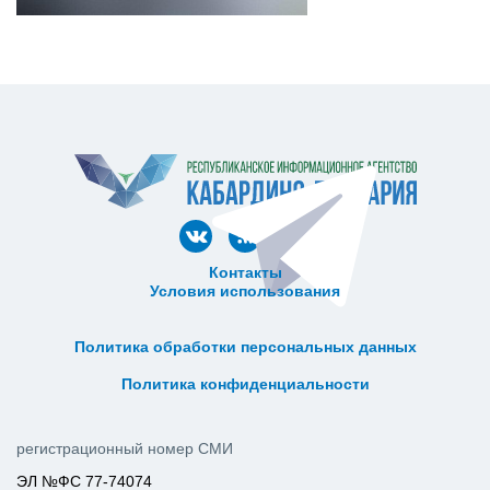
Контакты
Условия использования
ᅠ ᅠ ᅠ ᅠ ᅠ
ᅠ ᅠ ᅠ ᅠ ᅠ ᅠ ᅠ ᅠ ᅠ ᅠ
Политика обработки персональных данных
ᅠ ᅠ ᅠ ᅠ ᅠ ᅠ ᅠ ᅠ ᅠ ᅠ
Политика конфиденциальности
регистрационный номер СМИ
ЭЛ №ФС 77-74074