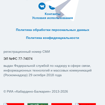
Контакты
Условия использования
ᅠ ᅠ ᅠ ᅠ ᅠ
ᅠ ᅠ ᅠ ᅠ ᅠ ᅠ ᅠ ᅠ ᅠ ᅠ
Политика обработки персональных данных
ᅠ ᅠ ᅠ ᅠ ᅠ ᅠ ᅠ ᅠ ᅠ ᅠ
Политика конфиденциальности
регистрационный номер СМИ
ЭЛ №ФС 77-74074
выдан Федеральной службой по надзору в сфере связи,
информационных технологий и массовых коммуникаций
(Роскомнадзор) 29 октября 2018 года
© РИА «Кабардино-Балкария» 2013-2026