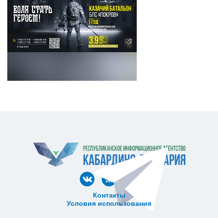
Контакты
Условия использования
ᅠ ᅠ ᅠ ᅠ ᅠ