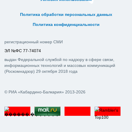
ᅠ ᅠ ᅠ ᅠ ᅠ
ᅠ ᅠ ᅠ ᅠ ᅠ ᅠ ᅠ ᅠ ᅠ ᅠ
Политика обработки персональных данных
ᅠ ᅠ ᅠ ᅠ ᅠ ᅠ ᅠ ᅠ ᅠ ᅠ
Политика конфиденциальности
регистрационный номер СМИ
ЭЛ №ФС 77-74074
выдан Федеральной службой по надзору в сфере связи,
информационных технологий и массовых коммуникаций
(Роскомнадзор) 29 октября 2018 года
© РИА «Кабардино-Балкария» 2013-2026