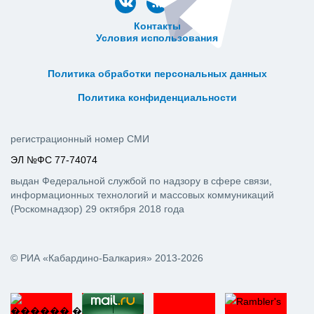
Контакты
Условия использования
ᅠ ᅠ ᅠ ᅠ ᅠ
ᅠ ᅠ ᅠ ᅠ ᅠ ᅠ ᅠ ᅠ ᅠ ᅠ
Политика обработки персональных данных
ᅠ ᅠ ᅠ ᅠ ᅠ ᅠ ᅠ ᅠ ᅠ ᅠ
Политика конфиденциальности
регистрационный номер СМИ
ЭЛ №ФС 77-74074
выдан Федеральной службой по надзору в сфере связи,
информационных технологий и массовых коммуникаций
(Роскомнадзор) 29 октября 2018 года
© РИА «Кабардино-Балкария» 2013-2026