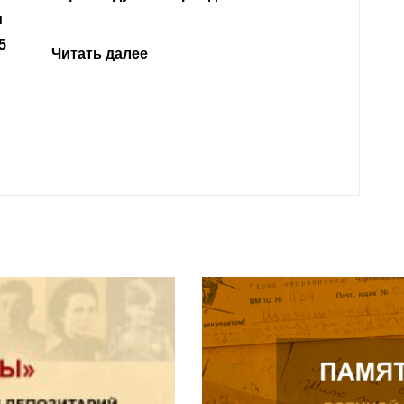
Читать далее
откли
родит
года 
Нальч
Читат