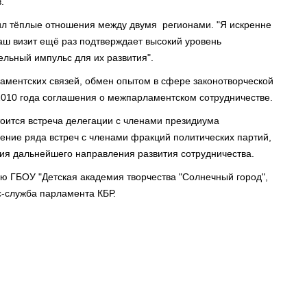
.
ил тёплые отношения между двумя регионами. "Я искренне
аш визит ещё раз подтверждает высокий уровень
ельный импульс для их развития".
аментских связей, обмен опытом в сфере законотворческой
2010 года соглашения о межпарламентском сотрудничестве.
оится встреча делегации с членами президиума
дение ряда встреч с членами фракций политических партий,
ия дальнейшего направления развития сотрудничества.
ью ГБОУ "Детская академия творчества "Солнечный город",
с-служба парламента КБР.