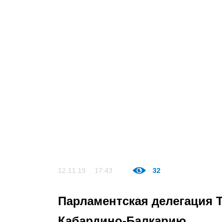
12.11.19
17:43
32
Парламентская делегация 
Кабардино-Балкарию