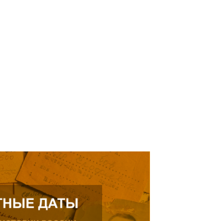
кнуться на просьбу о помощи
елей Тамерлана Урусова, 2015
Читать далее
рождения, проживающего в
ике.
ь далее