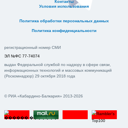
Контакты
Условия использования
ᅠ ᅠ ᅠ ᅠ ᅠ
ᅠ ᅠ ᅠ ᅠ ᅠ ᅠ ᅠ ᅠ ᅠ ᅠ
Политика обработки персональных данных
ᅠ ᅠ ᅠ ᅠ ᅠ ᅠ ᅠ ᅠ ᅠ ᅠ
Политика конфиденциальности
регистрационный номер СМИ
ЭЛ №ФС 77-74074
выдан Федеральной службой по надзору в сфере связи,
информационных технологий и массовых коммуникаций
(Роскомнадзор) 29 октября 2018 года
© РИА «Кабардино-Балкария» 2013-2026