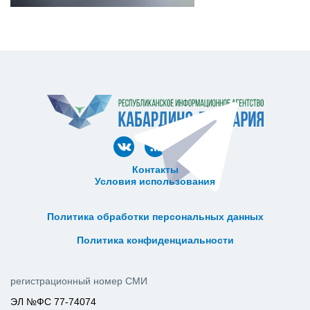
Контакты
Условия использования
ᅠ ᅠ ᅠ ᅠ ᅠ
ᅠ ᅠ ᅠ ᅠ ᅠ ᅠ ᅠ ᅠ ᅠ ᅠ
Политика обработки персональных данных
ᅠ ᅠ ᅠ ᅠ ᅠ ᅠ ᅠ ᅠ ᅠ ᅠ
Политика конфиденциальности
регистрационный номер СМИ
ЭЛ №ФС 77-74074