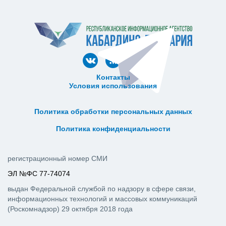
Контакты
Условия использования
ᅠ ᅠ ᅠ ᅠ ᅠ
ᅠ ᅠ ᅠ ᅠ ᅠ ᅠ ᅠ ᅠ ᅠ ᅠ
Политика обработки персональных данных
ᅠ ᅠ ᅠ ᅠ ᅠ ᅠ ᅠ ᅠ ᅠ ᅠ
Политика конфиденциальности
регистрационный номер СМИ
ЭЛ №ФС 77-74074
выдан Федеральной службой по надзору в сфере связи,
информационных технологий и массовых коммуникаций
(Роскомнадзор) 29 октября 2018 года