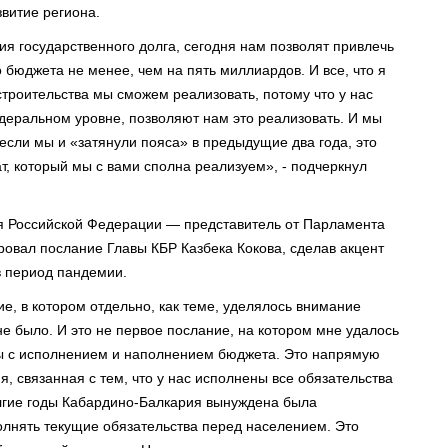
звитие региона.
я государственного долга, сегодня нам позволят привлечь
бюджета не менее, чем на пять миллиардов. И все, что я
троительства мы сможем реализовать, потому что у нас
деральном уровне, позволяют нам это реализовать. И мы
если мы и «затянули пояса» в предыдущие два года, это
т, который мы с вами сполна реализуем», - подчеркнул
я Российской Федерации — представитель от Парламента
овал послание Главы КБР Казбека Кокова, сделав акцент
в период пандемии.
ие, в котором отдельно, как теме, уделялось внимание
е было. И это не первое послание, на котором мне удалось
ны с исполнением и наполнением бюджета. Это напрямую
 связанная с тем, что у нас исполнены все обязательства
олгие годы Кабардино-Балкария вынуждена была
олнять текущие обязательства перед населением. Это