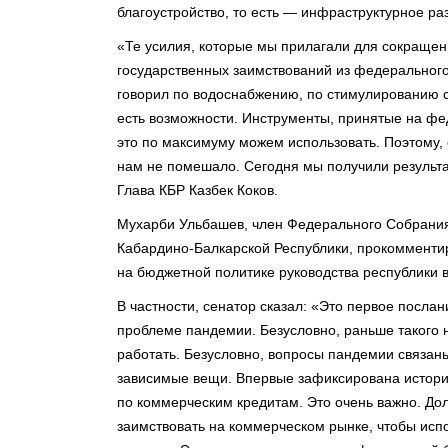
благоустройство, то есть — инфраструктурное ра
«Те усилия, которые мы прилагали для сокращени
государственных заимствований из федерального 
говорил по водоснабжению, по стимулированию с
есть возможности. Инструменты, принятые на фе
это по максимуму можем использовать. Поэтому, 
нам не помешало. Сегодня мы получили результа
Глава КБР Казбек Коков.
Мухарби Ульбашев, член Федерального Собрани
Кабардино-Балкарской Республики, прокомментир
на бюджетной политике руководства республики 
В частности, сенатор сказал: «Это первое послан
проблеме пандемии. Безусловно, раньше такого н
работать. Безусловно, вопросы пандемии связа
зависимые вещи. Впервые зафиксирована история,
по коммерческим кредитам. Это очень важно. Д
заимствовать на коммерческом рынке, чтобы исп