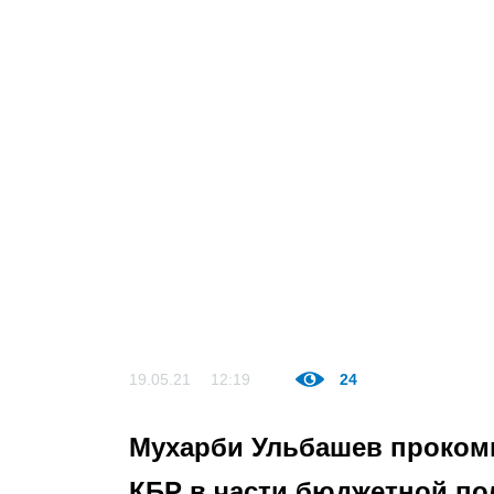
19.05.21
12:19
24
Мухарби Ульбашев проком
КБР в части бюджетной по