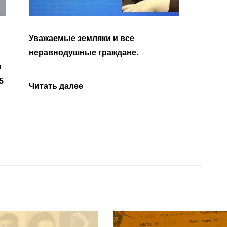
Уважа
Кабар
Читать далее
откли
родит
года 
Нальч
Читат