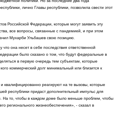
бюджетной политики. Но за последние два года
еспублики, лично Главы республики, позволила свести этот
ктов Российской Федерации, которые могут заявить эту
тва, все вопросы, связанные с пандемией, и при этом
значил Мухарби Ульбашев свою позицию.
у что она несет в себе последствия ответственной
едерации было сказано о том, что будут федеральные в
деляться в первую очередь тем субъектам, которые
 кого коммерческий долг минимальный или близится к
о и квалифицированно реагируют на те вызовы, которые
нашей республики придаст дополнительный импульс для
. На то, чтобы в каждом доме было меньше проблем, чтобы
о регионального жизнеобеспечения», - сказал в