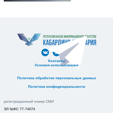
Контакты
Условия использования
ᅠ ᅠ ᅠ ᅠ ᅠ
ᅠ ᅠ ᅠ ᅠ ᅠ ᅠ ᅠ ᅠ ᅠ ᅠ
Политика обработки персональных данных
ᅠ ᅠ ᅠ ᅠ ᅠ ᅠ ᅠ ᅠ ᅠ ᅠ
Политика конфиденциальности
регистрационный номер СМИ
ЭЛ №ФС 77-74074