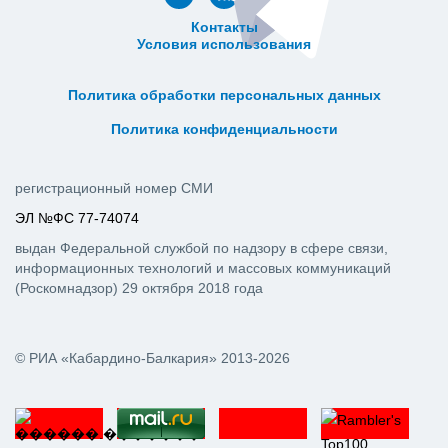
Контакты
Условия использования
ᅠ ᅠ ᅠ ᅠ ᅠ
ᅠ ᅠ ᅠ ᅠ ᅠ ᅠ ᅠ ᅠ ᅠ ᅠ
Политика обработки персональных данных
ᅠ ᅠ ᅠ ᅠ ᅠ ᅠ ᅠ ᅠ ᅠ ᅠ
Политика конфиденциальности
регистрационный номер СМИ
ЭЛ №ФС 77-74074
выдан Федеральной службой по надзору в сфере связи,
информационных технологий и массовых коммуникаций
(Роскомнадзор) 29 октября 2018 года
© РИА «Кабардино-Балкария» 2013-2026