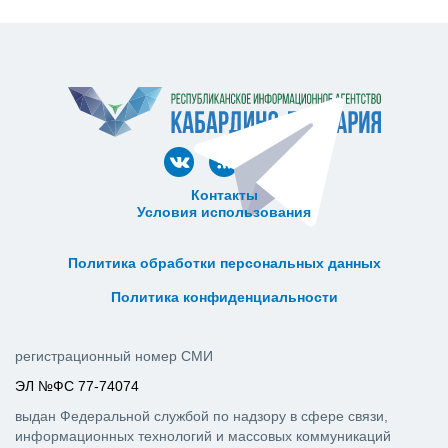
Контакты
Условия использования
ᅠ ᅠ ᅠ ᅠ ᅠ
ᅠ ᅠ ᅠ ᅠ ᅠ ᅠ ᅠ ᅠ ᅠ ᅠ
Политика обработки персональных данных
ᅠ ᅠ ᅠ ᅠ ᅠ ᅠ ᅠ ᅠ ᅠ ᅠ
Политика конфиденциальности
регистрационный номер СМИ
ЭЛ №ФС 77-74074
выдан Федеральной службой по надзору в сфере связи,
информационных технологий и массовых коммуникаций