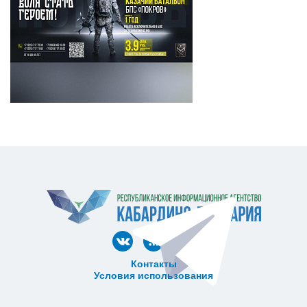
Контакты
Условия использования
ᅠ ᅠ ᅠ ᅠ ᅠ
ᅠ ᅠ ᅠ ᅠ ᅠ ᅠ ᅠ ᅠ ᅠ ᅠ