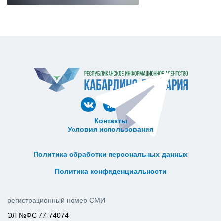
Контакты
Условия использования
ᅠ ᅠ ᅠ ᅠ ᅠ
ᅠ ᅠ ᅠ ᅠ ᅠ ᅠ ᅠ ᅠ ᅠ ᅠ
Политика обработки персональных данных
ᅠ ᅠ ᅠ ᅠ ᅠ ᅠ ᅠ ᅠ ᅠ ᅠ
Политика конфиденциальности
регистрационный номер СМИ
ЭЛ №ФС 77-74074