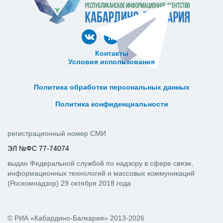
Контакты
Условия использования
ᅠ ᅠ ᅠ ᅠ ᅠ
ᅠ ᅠ ᅠ ᅠ ᅠ ᅠ ᅠ ᅠ ᅠ ᅠ
Политика обработки персональных данных
ᅠ ᅠ ᅠ ᅠ ᅠ ᅠ ᅠ ᅠ ᅠ ᅠ
Политика конфиденциальности
регистрационный номер СМИ
ЭЛ №ФС 77-74074
выдан Федеральной службой по надзору в сфере связи,
информационных технологий и массовых коммуникаций
(Роскомнадзор) 29 октября 2018 года
© РИА «Кабардино-Балкария» 2013-2026