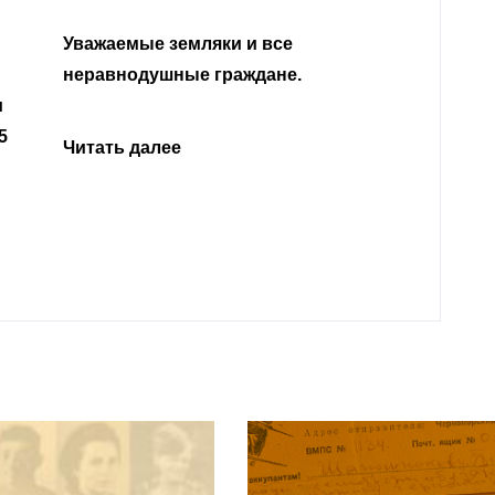
Уважа
Кабар
Читать далее
откли
родит
года 
Нальч
Читат