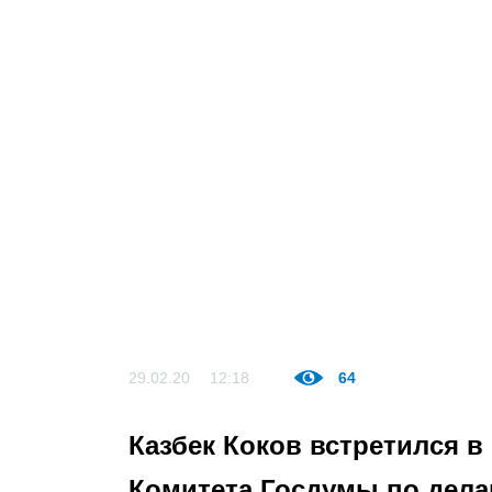
29.02.20
12:18
64
Казбек Коков встретился в
Комитета Госдумы по дел