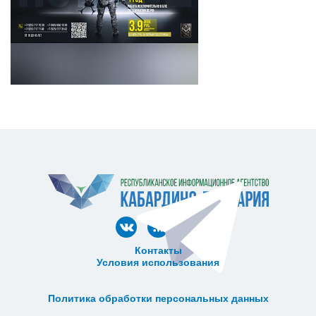
Контакты
Условия использования
ᅠ ᅠ ᅠ ᅠ ᅠ
ᅠ ᅠ ᅠ ᅠ ᅠ ᅠ ᅠ ᅠ ᅠ ᅠ
Политика обработки персональных данных
ᅠ ᅠ ᅠ ᅠ ᅠ ᅠ ᅠ ᅠ ᅠ ᅠ