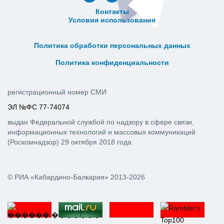
Контакты
Условия использования
ᅠ ᅠ ᅠ ᅠ ᅠ
ᅠ ᅠ ᅠ ᅠ ᅠ ᅠ ᅠ ᅠ ᅠ ᅠ
Политика обработки персональных данных
ᅠ ᅠ ᅠ ᅠ ᅠ ᅠ ᅠ ᅠ ᅠ ᅠ
Политика конфиденциальности
регистрационный номер СМИ
ЭЛ №ФС 77-74074
выдан Федеральной службой по надзору в сфере связи,
информационных технологий и массовых коммуникаций
(Роскомнадзор) 29 октября 2018 года
© РИА «Кабардино-Балкария» 2013-2026