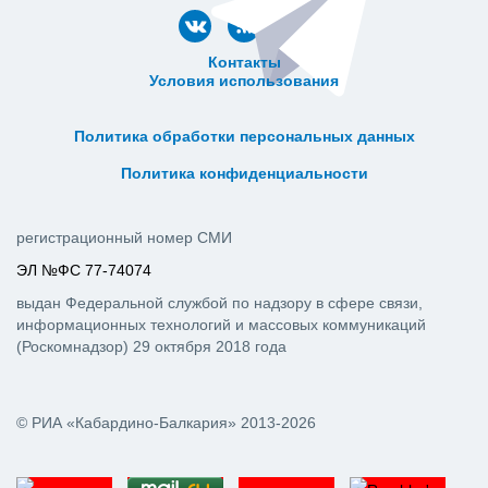
Контакты
Условия использования
ᅠ ᅠ ᅠ ᅠ ᅠ
ᅠ ᅠ ᅠ ᅠ ᅠ ᅠ ᅠ ᅠ ᅠ ᅠ
Политика обработки персональных данных
ᅠ ᅠ ᅠ ᅠ ᅠ ᅠ ᅠ ᅠ ᅠ ᅠ
Политика конфиденциальности
регистрационный номер СМИ
ЭЛ №ФС 77-74074
выдан Федеральной службой по надзору в сфере связи,
информационных технологий и массовых коммуникаций
(Роскомнадзор) 29 октября 2018 года
© РИА «Кабардино-Балкария» 2013-2026