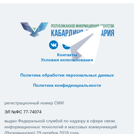
Контакты
Условия использования
ᅠ ᅠ ᅠ ᅠ ᅠ
ᅠ ᅠ ᅠ ᅠ ᅠ ᅠ ᅠ ᅠ ᅠ ᅠ
Политика обработки персональных данных
ᅠ ᅠ ᅠ ᅠ ᅠ ᅠ ᅠ ᅠ ᅠ ᅠ
Политика конфиденциальности
регистрационный номер СМИ
ЭЛ №ФС 77-74074
выдан Федеральной службой по надзору в сфере связи,
информационных технологий и массовых коммуникаций
(Роскомнадзор) 29 октября 2018 года