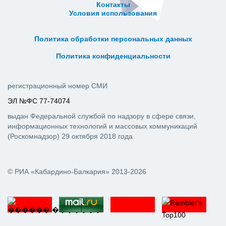
Контакты
Условия использования
ᅠ ᅠ ᅠ ᅠ ᅠ
ᅠ ᅠ ᅠ ᅠ ᅠ ᅠ ᅠ ᅠ ᅠ ᅠ
Политика обработки персональных данных
ᅠ ᅠ ᅠ ᅠ ᅠ ᅠ ᅠ ᅠ ᅠ ᅠ
Политика конфиденциальности
регистрационный номер СМИ
ЭЛ №ФС 77-74074
выдан Федеральной службой по надзору в сфере связи,
информационных технологий и массовых коммуникаций
(Роскомнадзор) 29 октября 2018 года
© РИА «Кабардино-Балкария» 2013-2026