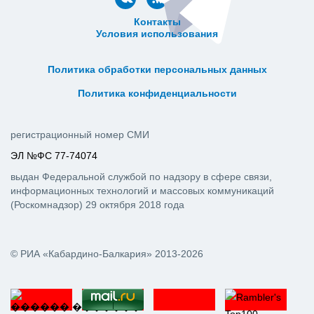
Контакты
Условия использования
ᅠ ᅠ ᅠ ᅠ ᅠ
ᅠ ᅠ ᅠ ᅠ ᅠ ᅠ ᅠ ᅠ ᅠ ᅠ
Политика обработки персональных данных
ᅠ ᅠ ᅠ ᅠ ᅠ ᅠ ᅠ ᅠ ᅠ ᅠ
Политика конфиденциальности
регистрационный номер СМИ
ЭЛ №ФС 77-74074
выдан Федеральной службой по надзору в сфере связи,
информационных технологий и массовых коммуникаций
(Роскомнадзор) 29 октября 2018 года
© РИА «Кабардино-Балкария» 2013-2026