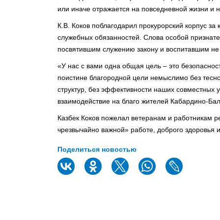
или иначе отражается на повседневной жизни и 
К.В. Коков поблагодарил прокурорский корпус за
служебных обязанностей. Слова особой признате
посвятившим служению закону и воспитавшим не 
«У нас с вами одна общая цель – это безопаснос
поистине благородной цели немыслимо без тесно
структур, без эффективности наших совместных 
взаимодействие на благо жителей Кабардино-Балк
Казбек Коков пожелал ветеранам и работникам ре
чрезвычайно важной» работе, доброго здоровья 
Поделиться новостью