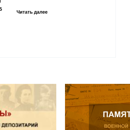
откли
родит
года 
Нальч
Читат