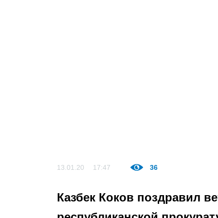
13.01.20
17:47
36
Казбек Коков поздравил в
республиканской прокура