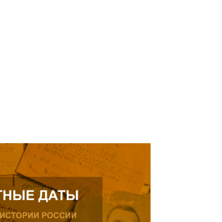
кнуться на просьбу о помощи
елей Тамерлана Урусова, 2015
Читать далее
рождения, проживающего в
ике.
ь далее