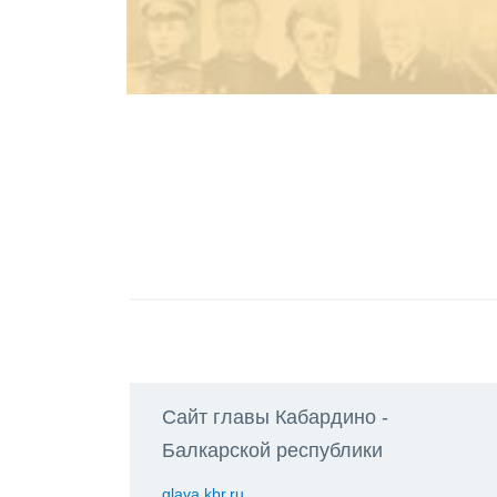
Сайт главы Кабардино -
Балкарской республики
glava.kbr.ru